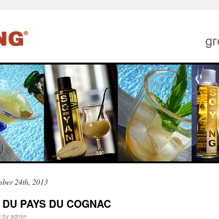
mber 24th, 2013
R DU PAYS DU COGNAC
3
by
admin