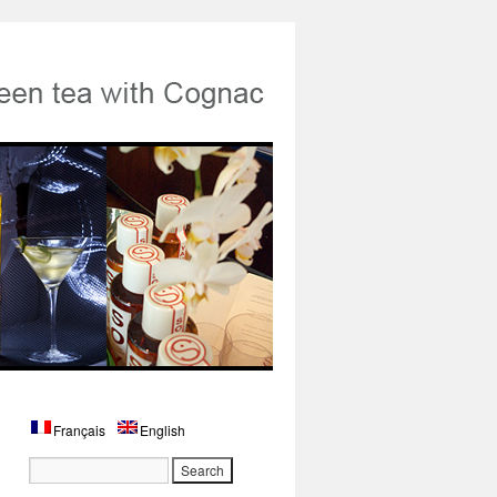
Français
English